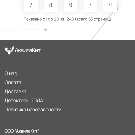
7
8
9
>
>|
Показано с 1 по 20 из 1248 (всего 63 страниц)
О нас
Оплата
Доставка
Детекторы БПЛА
Политика безопастности
ООО "АквилаКит"