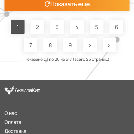
Показать еще
1
2
3
4
5
6
7
8
9
>
>|
Показано с 1 по 20 из 517 (всего 26 страниц)
О нас
Оплата
Доставка