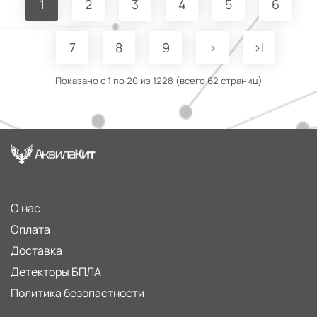
1
2
3
4
5
6
7
8
9
>
>|
Показано с 1 по 20 из 1228 (всего 62 страниц)
О нас
Оплата
Доставка
Детекторы БПЛА
Политика безопастности