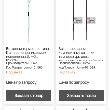
Вставная термопара типа
Вставные парные
K в паронепроницаемом
комплектные датчики
исполнении JUMO
температуры для
FOODtemp
теплосчетчиков с кабелем
Производитель:
Jumo
Производитель:
Jumo
(тип PS/PL) JUMO HEAT
Код Товара:
Jumo-10_060
Код Товара:
Jumo-10_098
temp
Под заказ
Под заказ
Цена по запросу
Цена по запросу
Заказать товар
Заказать товар