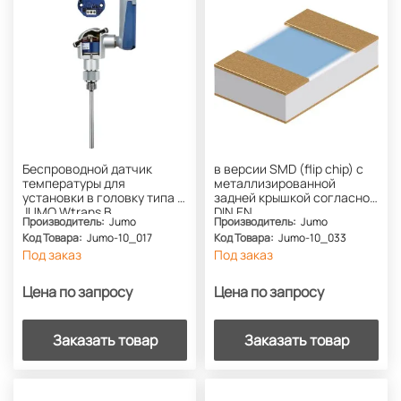
Беспроводной датчик
в версии SMD (flip chip) с
температуры для
металлизированной
установки в головку типа B
задней крышкой согласно
JUMO Wtrans B
DIN EN
Производитель:
Jumo
Производитель:
Jumo
60751Термометрические
Код Товара:
Jumo-10_017
Код Товара:
Jumo-10_033
резисторы SMDFCB-L-AuNi
Под заказ
Под заказ
Цена по запросу
Цена по запросу
Заказать товар
Заказать товар