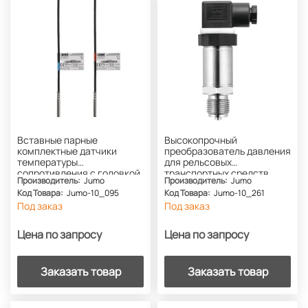
Вставные парные
Высокопрочный
комплектные датчики
преобразователь давления
температуры
для рельсовых
сопротивления с головкой
транспортных средств
Производитель:
Jumo
Производитель:
Jumo
типа B для защитных гильз
JUMO MIDAS S19 R
Код Товара:
Jumo-10_095
Код Товара:
Jumo-10_261
(тип PL) JUMO HEAT temp
Под заказ
Под заказ
Цена по запросу
Цена по запросу
Заказать товар
Заказать товар