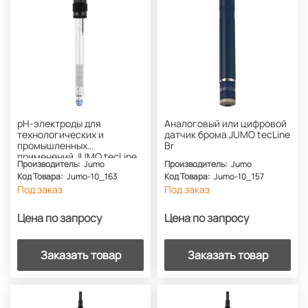
pH-электроды для
Аналоговый или цифровой
технологических и
датчик брома JUMO tecLine
промышленных
Br
применений JUMO tecLine
Производитель:
Jumo
Производитель:
Jumo
pH
Код Товара:
Jumo-10_163
Код Товара:
Jumo-10_157
Под заказ
Под заказ
Цена по запросу
Цена по запросу
Заказать товар
Заказать товар