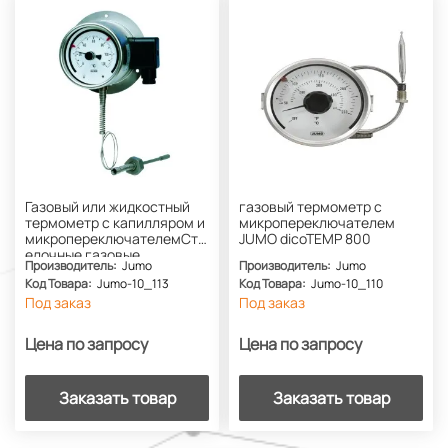
Газовый или жидкостный
газовый термометр с
термометр с капилляром и
микропереключателем
микропереключателемСтр
JUMO dicoTEMP 800
елочные газовые
Производитель:
Jumo
Производитель:
Jumo
термометры
Код Товара:
Jumo-10_113
Код Товара:
Jumo-10_110
Под заказ
Под заказ
Цена по запросу
Цена по запросу
Заказать товар
Заказать товар