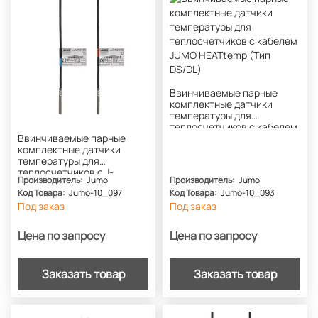
Ввинчиваемые парные
комплектные датчики
температуры для
теплосчетчиков с кабелем
Ввинчиваемые парные
JUMO HEATtemp (Тип
комплектные датчики
DS/DL)
температуры для
теплосчетчиков с J-
Производитель:
Jumo
Производитель:
Jumo
образной головкой JUMO
Код Товара:
Jumo-10_097
Код Товара:
Jumo-10_093
HEAT temp
Под заказ
Под заказ
Цена по запросу
Цена по запросу
Заказать товар
Заказать товар