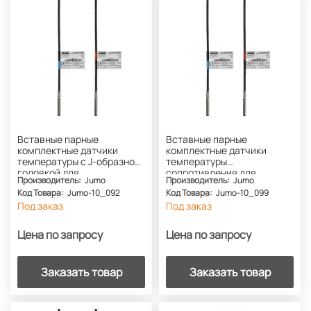
Вставные парные
Вставные парные
комплектные датчики
комплектные датчики
температуры с J-образной
температуры
головкой для
сопротивления для
Производитель:
Jumo
Производитель:
Jumo
теплосчетчиков (PL) JUMO
теплосчетчиков с кабелем
Код Товара:
Jumo-10_092
Код Товара:
Jumo-10_099
HEAT temp
(тип PS / PL) JUMO HEAT
Под заказ
temp
Под заказ
Цена по запросу
Цена по запросу
Заказать товар
Заказать товар