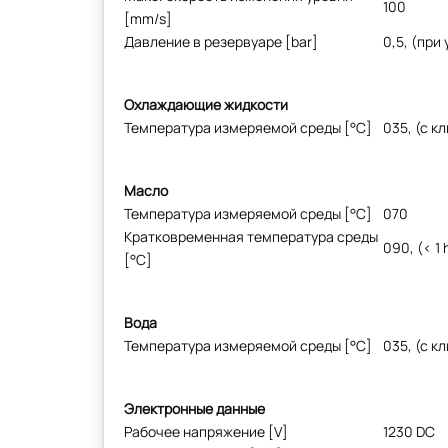
100
[mm/s]
Давление в резервуаре [bar]
0,5, (при
Охлаждающие жидкости
Температура измеряемой среды [°C]
035, (с к
Масло
Температура измеряемой среды [°C]
070
Кратковременная температура среды
090, (< 1 
[°C]
Вода
Температура измеряемой среды [°C]
035, (с к
Электронные данные
Рабочее напряжение [V]
1230 DC