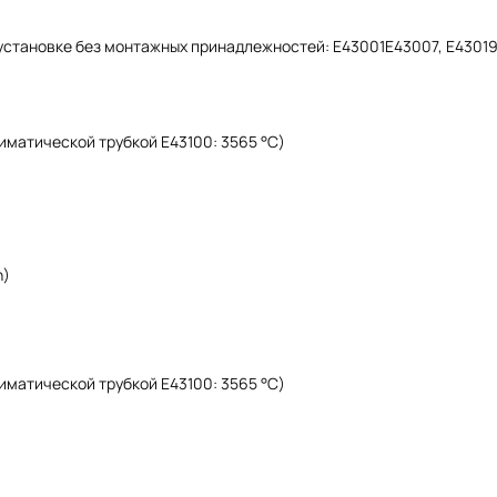
 установке без монтажных принадлежностей: E43001E43007, E43019
лиматической трубкой E43100: 3565 °C)
h)
лиматической трубкой E43100: 3565 °C)