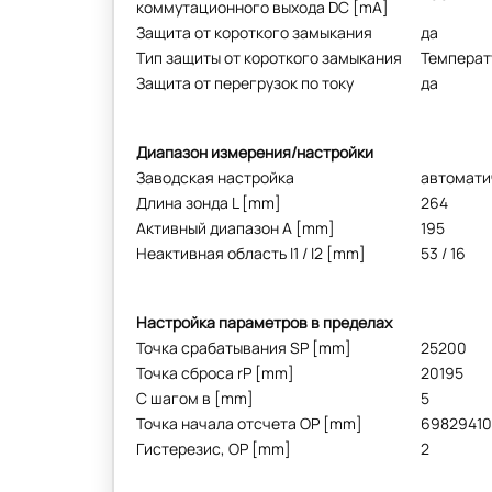
коммутационного выхода DC [mA]
Защита от короткого замыкания
да
Тип защиты от короткого замыкания
Температ
Защита от перегрузок по току
да
Диапазон измерения/настройки
Заводская настройка
автомати
Длина зонда L [mm]
264
Активный диапазон A [mm]
195
Неактивная область I1 / I2 [mm]
53 / 16
Настройка параметров в пределах
Точка срабатывания SP [mm]
25200
Точка сброса rP [mm]
20195
С шагом в [mm]
5
Точка начала отсчета ОР [mm]
69829410
Гистерезис, ОР [mm]
2