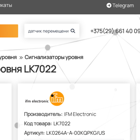
икаты
Telegram
+375(29) 661 40 0
уровня
Сигнализаторы уровня
овня LK7022
Производитель:
IFM Electronic
Код товара:
LK7022
Артикул:
LK0264A-A-00KQPKG/US