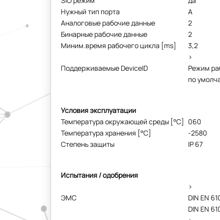
SIO режим
да
Нужный тип порта
A
Аналоговые рабочие данные
2
Бинарные рабочие данные
2
Миним.время рабочего цикла [ms]
3,2
>
Поддерживаемые DeviceID
Режим ра
по умолч
Условия эксплуатации
Температура окружающей среды [°C]
060
Температура хранения [°C]
-2580
Степень защиты
IP 67
Испытания / одобрения
>
ЭMC
DIN EN 6
DIN EN 6