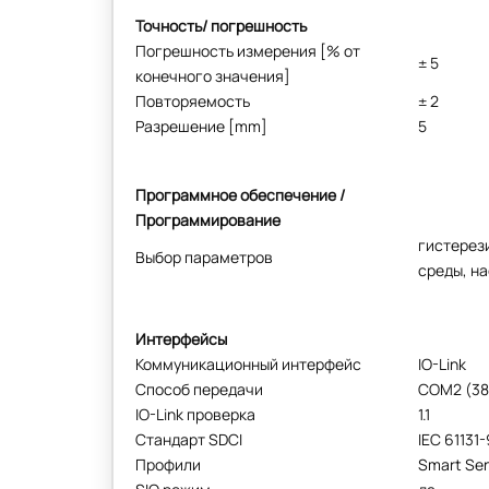
Точность/ погрешность
Погрешность измерения [% от
± 5
конечного значения]
Повторяемость
± 2
Разрешение [mm]
5
Программное обеспечение /
Программирование
гистерези
Выбор параметров
среды, н
Интерфейсы
Коммуникационный интерфейс
IO-Link
Способ передачи
COM2 (38
IO-Link проверка
1.1
Стандарт SDCI
IEC 61131-
Профили
Smart Sens