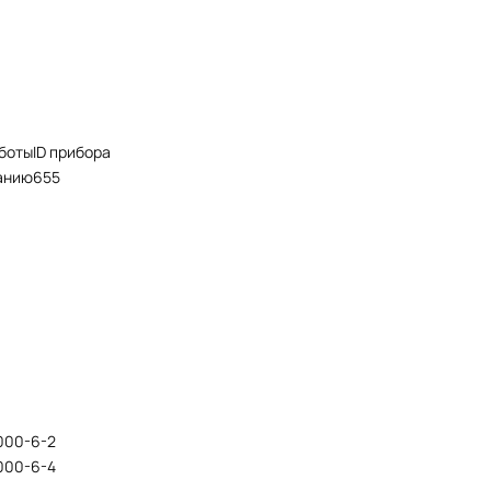
боты
ID прибора
анию
655
1000-6-2
1000-6-4