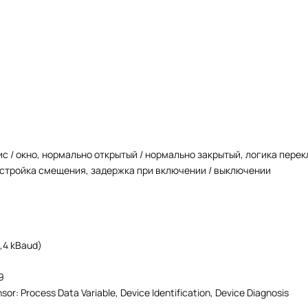
с / окно, нормально открытый / нормально закрытый, логика пере
астройка смещения, задержка при включении / выключении
,4 kBaud)
9
or: Process Data Variable, Device Identification, Device Diagnosis