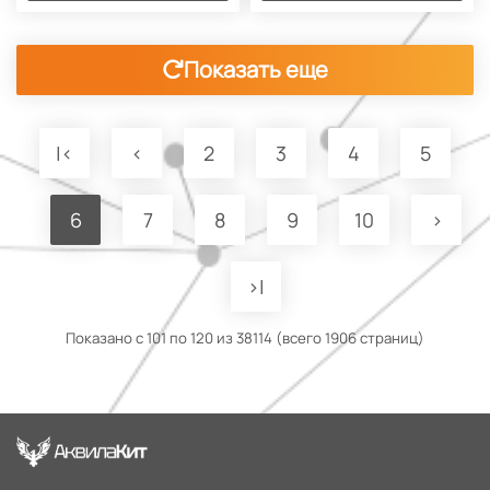
Показать еще
|<
<
2
3
4
5
6
7
8
9
10
>
>|
Показано с 101 по 120 из 38114 (всего 1906 страниц)